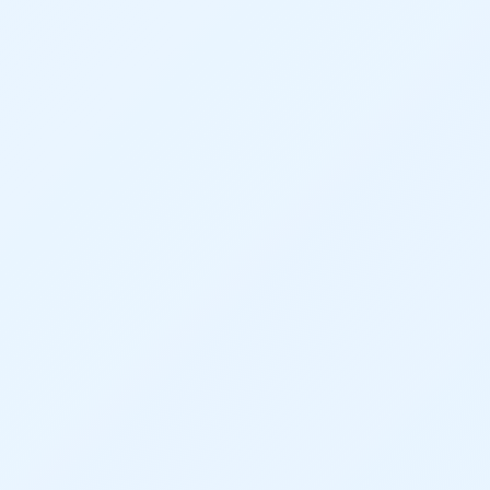
アセンブリから加工データ・部品表(BOM)
まで
一気通貫で自動出力
設計完了後の「部品バラシ」や「図面のPDF・D
XF展開」、手入力による「部品表（BOM）の作
成」は、設計リードタイムを長引かせる大きなボ
トルネックとなっていました。
APIによる一括処理機能を組み込むことで、受領
したアセンブリデータを自動で解析し、加工デー
タの作成からドキュメント出力までを一気通貫で
自動実行します。 これにより、付随する事務作業
を自動化し、設計リードタイムの短縮に大きく貢
献しています。