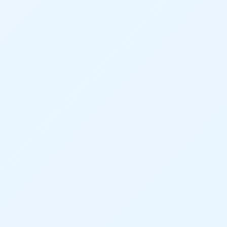
部品の配置や合致作業が多く、設計者のリソ
ースが奪われている
材質などの属性情報を手作業で追加していく
のが大変
導入後の変化
数値入力だけで正確な3Dモデルを自動立ち上
げ
位置関係の合致を自動で行い、アセンブリデ
ータを作成
材質などの必要な属性情報を全自動セット