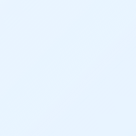
このような課題を解決します
受領したアセンブリデータからの部品展開
（バラシ）に時間がかかる
加工用のサイズ確認が大変
各部品ごとの2D図面化やPDF出力に時間がか
かる
導入後の変化
アセンブリデータを自動で各部品へ分解