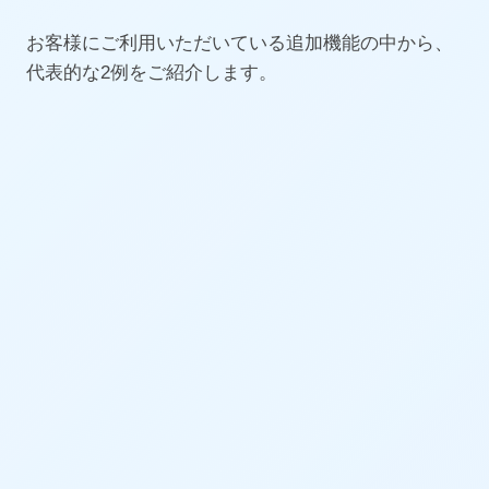
お客様にご利用いただいている追加機能の中から、
代表的な2例をご紹介します。
基本パラメータを入力するだけ！
3D形状・
アセンブリを自動生成
サイズバリエーションや仕様変更のたびに、手作
業で3Dモデルを一から修正したり、 アセンブリ
の合致定義をやり直したりする作業は、設計者の
大きな負担となっていました。
APIを活用した自動モデリングなら、基本となる
パラメータ（寸法等）を入力してボタンを押すだ
け。 システムが裏側で複雑な3Dモデリングを正