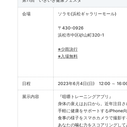
第11回 いきいき健康フェスタ
会場
ソラモ(浜松ギャラリーモール)
〒430-0926
浜松市中区砂山町320-1
※少雨決行
※入場無料
日程
2023年6月4日(日) 12:00 ～ 16:0
展示内容
『咀嚼トレーニングアプリ』
身体の衰えはお口から。近年注目さ
手軽に健康をサポートするiPhon
食事の様子をスマホカメラで撮影す
あなたの噛む力をスコアリングし