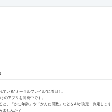
0
れている”オーラルフレイル”に着目し、
e向けのアプリを開発中です。
ると、「かむ年齢」や「かんだ回数」などをAIが測定・判定します
てみませんか？