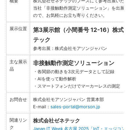
概要
株式会社ゼネテックのブースにて参考出展いたし
当社「非接触動作測定ソリューション」を出展い
ので、お気軽にお立ち寄りください。
展示位置
第3展示館（小間番号 12-16）株式
テック
参考出展：株式会社モアソンジャパン
主な展示
非接触動作測定ソリューション
品
・各関節の動きを3次元データとして記録
・AIを使って動作解析
・スマートフォンだけでマーカーレスの測定
お問合せ
株式会社モアソンジャパン 営業本部
E-mail：
sales-portal@morson.jp
関連リン
株式会社ゼネテック
ク
Japan IT Week 名古屋 2025「IoT・エッジコ